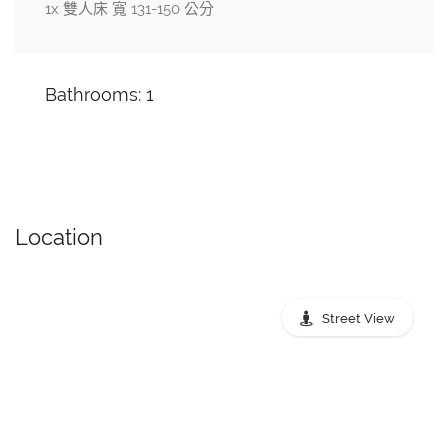
1x 雙人床 寬 131-150 公分
Bathrooms: 1
Location
Street View